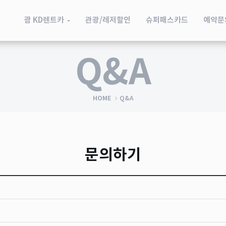
괌 KD렌트카
관광/레저할인
슈퍼패스카드
예약문
Q&A
HOME
Q&A
문의하기